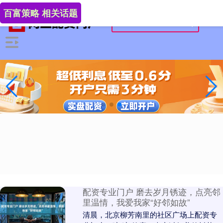
百富策略 相关话题
配资专业门户 磨去岁月锈迹，点亮邻
里温情，我爱我家“好邻如故”
清晨，北京柳芳南里的社区广场上配资专