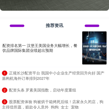
推荐资讯
配资排名第一 汉堡王美国业务大幅增长，餐
饮品牌国际集团业绩超出预期
​正规长沙配资平台 我国中小企业生产经营回升向好 国产
1
盾构机海外订单排到2027年
​配资头条 罗素美国指数，启动年度重组
2
​股票配资体验 狗被烘干箱烤死后续！店家永久闭店，狗
3
主得偿所愿，赔款令人意外_狗狗_女士_宠物