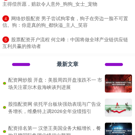
主得偿所愿，赔款令人意外_狗狗_女士_宠物
​网络炒股配资 男子尝试狗零食，狗子在旁边一脸不可置
4
信。狗：你是真的狗_都快溢_主人_笑容
​股票配资开户流程 何立峰：中国将做全球产业链供应链
5
互利共赢的推动者
最新文章
配资网炒股 开盘：美股周四开盘涨跌不一 市
场关注霍尔木兹海峡谈判进展
股指配资网 依托平台板块强劲表现与广告业
务增长，维桑特上调2026全年业绩指引
配资排名第一 汉堡王美国业务大幅增长，餐